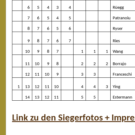
6
5
4
3
4
Rüegg
7
6
5
4
5
Patranoiu
8
7
6
5
6
Ryser
9
8
7
6
7
Ries
10
9
8
7
1
1
1
Wang
11
10
9
8
2
2
2
Borrajo
12
11
10
9
3
3
Franceschi
1
13
12
11
10
4
4
3
Ying
14
13
12
11
5
5
Estermann
Link zu den Siegerfotos + Impr