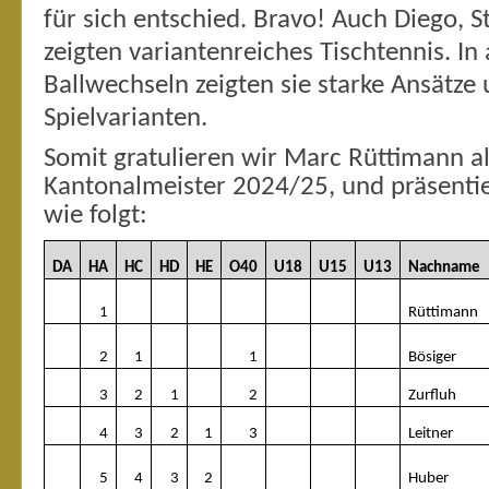
für sich entschied. Bravo! Auch Diego, S
zeigten variantenreiches Tischtennis. I
Ballwechseln zeigten sie starke Ansätze 
Spielvarianten.
Somit gratulieren wir
Marc Rüttimann al
Kantonalmeister 2024/25, und präsentie
wie folgt:
DA
HA
HC
HD
HE
O40
U18
U15
U13
Nachname
1
Rüttimann
2
1
1
Bösiger
3
2
1
2
Zurfluh
4
3
2
1
3
Leitner
5
4
3
2
Huber